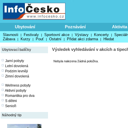
Ubytování
Poznávání
Aktivita
Slavnosti
Festivaly
Sportovní akce
Výstavy
Koncerty
Speciáln
|
|
|
|
|
Zábava
Kurzy
Pouť
Ostatní
Přidat akci zdarma
Hledat
|
|
|
|
|
Výsledek vyhledávání v akcích a tipec
Ubytovací balíčky
Jarní pobyty
Nebyla nalezena žádná položka.
Letní dovolená
Podzim levněji
Zimní dovolená
Wellness pobyty
Aktivní pobyty
Romantika pro dva
S dětmi
Senioři
Náhodný tip