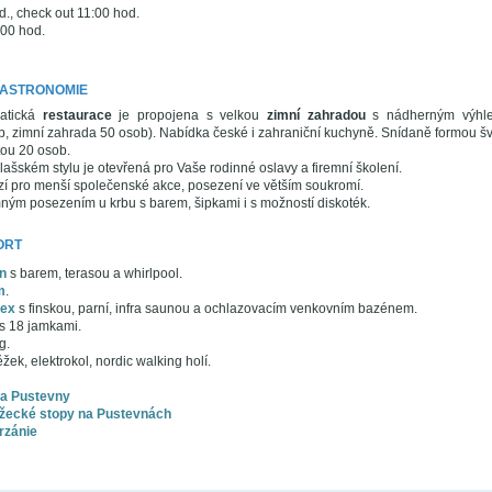
., check out 11:00 hod.
:00 hod.
GASTRONOMIE
atická
restaurace
je propojena s velkou
zimní zahradou
s nádherným výhle
b, zimní zahrada 50 osob). Nabídka české i zahraniční kuchyně. Snídaně formou š
tou 20 osob.
lašském stylu je otevřená pro Vaše rodinné oslavy a firemní školení.
zí pro menší společenské akce, posezení ve větším soukromí.
ným posezením u krbu s barem, šipkami i s možností diskoték.
ORT
n
s barem, terasou a whirlpool.
m
.
ex
s finskou, parní, infra saunou a ochlazovacím venkovním bazénem.
s 18 jamkami.
g.
ek, elektrokol, nordic walking holí.
na Pustevny
žecké stopy na Pustevnách
rzánie