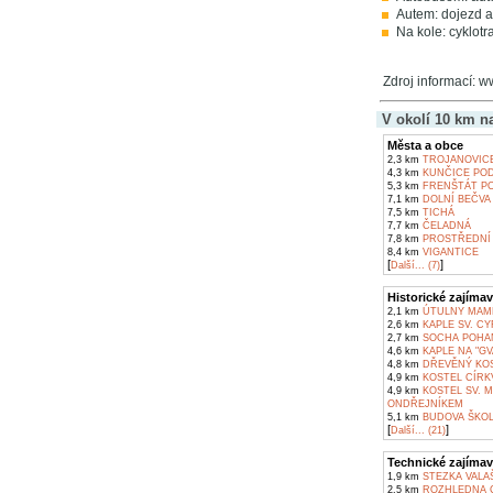
Autem: dojezd až
Na kole: cyklot
Zdroj informací: w
V okolí 10 km n
Města a obce
2,3 km
TROJANOVIC
4,3 km
KUNČICE POD
5,3 km
FRENŠTÁT P
7,1 km
DOLNÍ BEČVA
7,5 km
TICHÁ
7,7 km
ČELADNÁ
7,8 km
PROSTŘEDNÍ 
8,4 km
VIGANTICE
[
]
Další... (7)
Historické zajímav
2,1 km
ÚTULNY MAMĚ
2,6 km
KAPLE SV. C
2,7 km
SOCHA POHAN
4,6 km
KAPLE NA "GV
4,8 km
DŘEVĚNÝ KOS
4,9 km
KOSTEL CÍRKV
4,9 km
KOSTEL SV. 
ONDŘEJNÍKEM
5,1 km
BUDOVA ŠKOL
[
]
Další... (21)
Technické zajímav
1,9 km
STEZKA VALA
2,5 km
ROZHLEDNA C