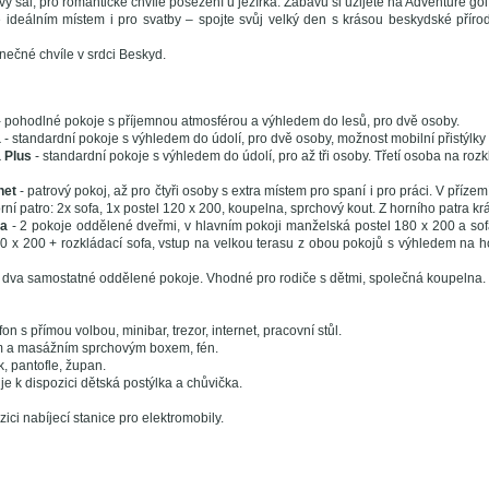
 sál, pro romantické chvíle posezení u jezírka. Zábavu si užijete na Adventure go
 je ideálním místem i pro svatby – spojte svůj velký den s krásou beskydské přír
dinečné chvíle v srdci Beskyd.
- pohodlné pokoje s příjemnou atmosférou a výhledem do lesů, pro dvě osoby.
a
- standardní pokoje s výhledem do údolí, pro dvě osoby, možnost mobilní přistýlky 
 Plus
- standardní pokoje s výhledem do údolí, pro až tři osoby. Třetí osoba na ro
net
- patrový pokoj, až pro čtyři osoby s extra místem pro spaní i pro práci. V přízem
í patro: 2x sofa, 1x postel 120 x 200, koupelna, sprchový kout. Z horního patra kr
sa
- 2 pokoje oddělené dveřmi, v hlavním pokoji manželská postel 180 x 200 a s
20 x 200 + rozkládací sofa, vstup na velkou terasu z obou pokojů s výhledem na ho
- dva samostatné oddělené pokoje. Vhodné pro rodiče s dětmi, společná koupelna. 
fon s přímou volbou, minibar, trezor, internet, pracovní stůl.
m a masážním sprchovým boxem, fén.
, pantofle, župan.
je k dispozici dětská postýlka a chůvička.
zici nabíjecí stanice pro elektromobily.