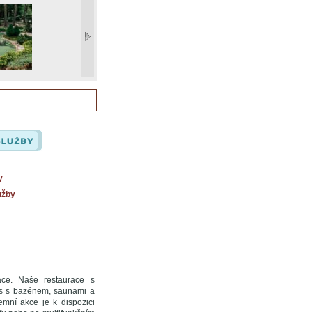
y
užby
xace. Naše restaurace s
ss s bazénem, saunami a
emní akce je k dispozici