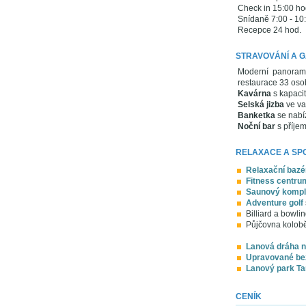
Check in 15:00 hod
Snídaně 7:00 - 10
Recepce 24 hod.
STRAVOVÁNÍ A 
Moderní panoram
restaurace 33 oso
Kavárna
s kapaci
Selská jizba
ve va
Banketka
se nabí
Noční bar
s příjem
RELAXACE A SP
Relaxační bazé
Fitness centru
Saunový kompl
Adventure golf
Billiard a bowlin
Půjčovna koloběž
Lanová dráha 
Upravované be
Lanový park Ta
CENÍK