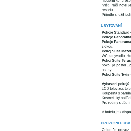
moderní kongresový
hřišti. Náš hotel
resortu.
Přijeďte si užít je
UBYTOVÁNÍ
Pokoje Standard
Pokoje Panoram
Pokoje Panorama
zídkou.
Pokoj Suite Mezo
WC, umyvadlo. Horn
Pokoj Suite Tera
pokoji je postel 1
osoby.
Pokoj Suite Twin
Vybavení pokojů
LCD televizor, tele
Koupelna s parní
Kosmetický balíček
Pro rodiny s dětmi 
V hotelu je k dispo
PROVOZNÍ DOBA
Celoroční provoz.