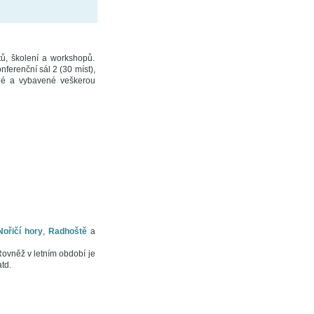
tů, školení a workshopů.
nferenční sál 2 (30 míst),
ené a vybavené veškerou
Nořičí hory
,
Radhoště
a
Rovněž v letním období je
td.