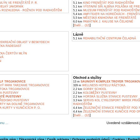
LÝN VE FRENŠTÁTĚ P. R.
5,1 km
KINO FRENŠTÁT POD RADHOŠTĚM
ELKÝ JAVORNÍK
5,1 km
VÝSTAVNÍ SÍŇ ALBÍNA POLÁŠKA VE F
 ROZHLEDNA - ROŽNOV POD RADHOŠTĚM
5,1 km
MUZEUM FRENŠTÁT POD RADHOŠTĚM
5,4 km
AMFITEATR NA HOREČKÁCH - FRENŠT
5,5 km
MĚSTSKÁ KNIHOVNA VE FRENŠTÁTĚ
6,0 km
PAMÁTNÍK J. KALUSE NA ČELADNÉ
[
]
Další... (12)
Lázně
5,1 km
REHABILITAČNÍ CENTRUM ČELADNÁ
REKREAČNÍ OBLAST V BESKYDECH
ZKA RADEGAST
KA ČERTŮV MLÝN
VÁ
N
Obchod a služby
LF TROJANOVICE
13 m
SAUNOVÝ KOMPLEX TROYER TROJANOV
Ý PARK TARZANIE TROJANOVICE
329 m
WELLNESS HOTELU RÁZTOKA
TOKA TROJANOVICE
2,2 km
GORBY SCHOOL
A PUSTEVNY
2,2 km
KOLOBĚŽKY PUSTEVNY
ATĚ PUSTEVNY
2,2 km
HORSKÁ SLUŽBA STANICE PUSTEVNY
ŘEDISKO PUSTEVNY
3,3 km
SERVIS KOL CYKLOSPORT MIREK PRAŠ
RTY NA DOLINĚ TROJANOVICE
RADHOŠTĚM
 KURTY V KUNČICÍCH P. O.
4,4 km
ŽELEZNIČNÍ STANICE FRENŠTÁT POD
4,4 km
ŽELEZNIČNÍ STANICE KUNČICE POD O
[
]
Další... (12)
nu ...
Uvedené vzdálenosti 
apište nám
|
Zákaznická zóna
|
Ceník reklamy
|
Ochrana osobních údajů
|
Cookies
|
Partneři