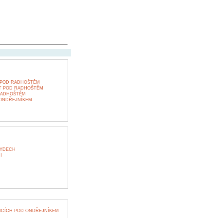
 POD RADHOŠTĚM
T POD RADHOŠTĚM
RADHOŠTĚM
 ONDŘEJNÍKEM
KYDECH
H
ICÍCH POD ONDŘEJNÍKEM