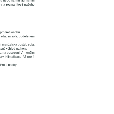
lfu nebo na multifunkčním
ody a rozmanitostí našeho
pro třetí osobu.
zkládacím sofa, odděleném
í: manželská postel, sofa,
ásný výhled na hory.
ofa na posezení V menším
ry. Klimatizace. Až pro 4
Pro 4 osoby.