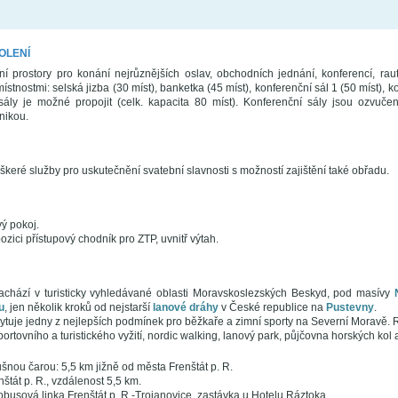
OLENÍ
lní prostory pro konání nejrůznějších oslav, obchodních jednání, konferencí, rau
stnostmi: selská jizba (30 míst), banketka (45 míst), konferenční sál 1 (50 míst), ko
sály je možné propojit (celk. kapacita 80 míst). Konferenční sály jsou ozvuč
nikou.
škeré služby pro uskutečnění svatební slavnosti s možností zajištění také obřadu.
ý pokoj.
ozici přístupový chodník pro ZTP, uvnitř výtah.
achází v turisticky vyhledávané oblasti Moravskoslezských Beskyd, pod masívy
u
, jen několik kroků od nejstarší
lanové dráhy
v České republice na
Pustevny
.
ytuje jedny z nejlepších podmínek pro běžkaře a zimní sporty na Severní Moravě. 
ortovního a turistického vyžití, nordic walking, lanový park, půjčovna horských kol a
šnou čarou: 5,5 km jižně od města Frenštát p. R.
nštát p. R., vzdálenost 5,5 km.
busová linka Frenštát p. R.-Trojanovice, zastávka u Hotelu Ráztoka.