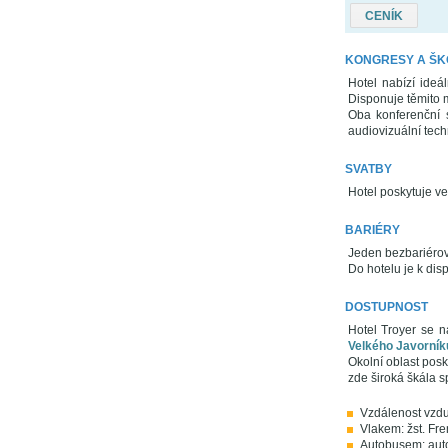
CENÍK
KONGRESY A ŠK
Hotel nabízí ideá
Disponuje těmito mí
Oba konferenční 
audiovizuální tech
SVATBY
Hotel poskytuje ve
BARIÉRY
Jeden bezbariérov
Do hotelu je k disp
DOSTUPNOST
Hotel Troyer se n
Velkého Javorník
Okolní oblast posk
zde široká škála sp
Vzdálenost vzdu
Vlakem: žst. Fre
Autobusem: auto