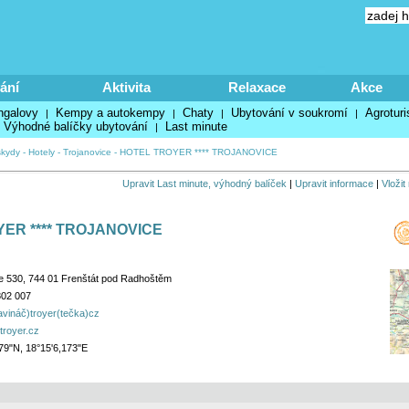
ání
Aktivita
Relaxace
Akce
ngalovy
Kempy a autokempy
Chaty
Ubytování v soukromí
Agroturi
|
|
|
|
Výhodné balíčky ubytování
Last minute
|
kydy
-
Hotely
-
Trojanovice
-
HOTEL TROYER **** TROJANOVICE
Upravit Last minute, výhodný balíček
|
Upravit informace
|
Vložit
ER **** TROJANOVICE
e 530, 744 01 Frenštát pod Radhoštěm
802 007
vináč)troyer(tečka)cz
troyer.cz
79"N, 18°15'6,173"E