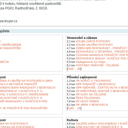
 k hotelu, hlídané osvětlené parkoviště.
rasa PG01 Radhošťská, č. 6016.
ww.troyer.cz
ajdete
Stravování a zábava
E
2,1 km
KOLIBA ZÁRYŠ PUSTEVNY
 ONDŘEJNÍKEM
2,2 km
KOLIBA VALAŠKA PUSTEVNY
OD RADHOŠTĚM
4,7 km
ZEBRA BAR RESTAURANT - FRENŠTÁT
4,8 km
RESTAURACE U VETERÁNA - FRENŠTÁ
4,9 km
ČAJOVNA MAGNOLIA FRENŠTÁT POD 
5,0 km
RESTAURACE SKALKA - KUNČICE POD
BEČVA
5,5 km
Radegastovna Za Vodou
6,1 km
HOSTINEC KNĚHYNĚ - ČELADNÁ
[
]
Další... (9)
osti
Přírodní zajímavosti
NKA A LIBUŠÍN NA PUSTEVNÁCH (NKP)
1,3 km
PR NOŘIČÍ U TROJANOVIC
YRILA A METODĚJE RADHOŠŤ
2,4 km
NPR RADHOŠŤ V BESKYDECH
SKÉHO BOHA RADEGASTA V BESKYDECH
4,1 km
NPR KNĚHYNĚ - ČERTŮV MLÝN V BES
ARDŮVKÁCH" V KUNČICÍCH P. O.
5,0 km
PP KNĚHYŇSKÁ JESKYNĚ V BESKYDEC
TEL V KUNČICÍCH P. ONDŘEJNÍKEM
5,7 km
PR KLÍNY NA ČELADNÉ
E HUSITSKÉ V KUNČICÍCH P. O.
6,3 km
ŘEKA ČELADENKA
MAŘÍ MAGDALENY V KUNČICÍCH POD
7,6 km
PP VELKÝ KÁMEN
8,1 km
PR SMRK V BESKYDECH
[
]
Y VE FRENŠTÁTĚ POD RADHOŠTĚM
Další... (4)
osti
Kultura
ŠKA NA PUSTEVNÁCH
4,6 km
GALERIE KARLA SVOLINSKÉHO V KUNČ
YRILKA NA PUSTEVNÁCH
4,9 km
DŮM KULTURY VE FRENŠTÁTĚ P. R.