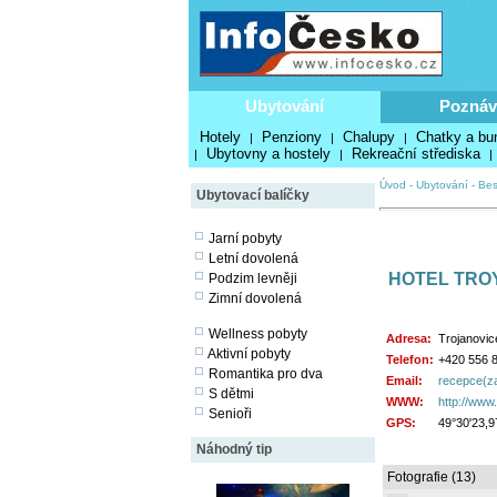
Ubytování
Poznáv
Hotely
Penziony
Chalupy
Chatky a bu
|
|
|
Ubytovny a hostely
Rekreační střediska
|
|
|
Úvod
-
Ubytování
-
Bes
Ubytovací balíčky
Jarní pobyty
Letní dovolená
HOTEL TROY
Podzim levněji
Zimní dovolená
Wellness pobyty
Adresa:
Trojanovic
Aktivní pobyty
Telefon:
+420 556 
Romantika pro dva
Email:
recepce(za
S dětmi
WWW:
http://www.
Senioři
GPS:
49°30'23,9
Náhodný tip
Fotografie (13)