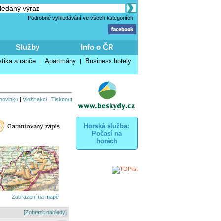
Podrobné vyhledávání ve všech kategoriích
Služby
Info o ČR
stika a ranče
Apartmány
Business hotely
|
|
 novinku
|
Vložit akci
|
Tisknout
Horská služba:
Počasí na
horách
Zobrazení na mapě
[Zobrazit náhledy]