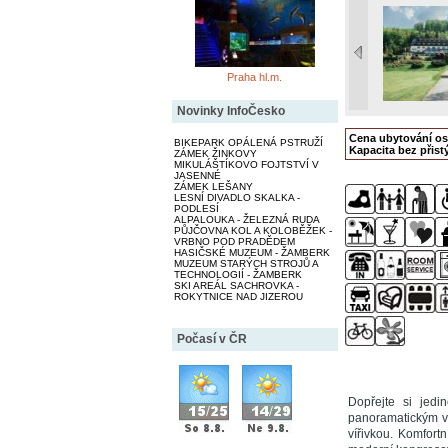
Praha hl.m.
Novinky InfoČesko
Cena ubytování o
BIKEPARK OPÁLENÁ PSTRUŽÍ
Kapacita bez přistý
ZÁMEK ŽINKOVY
MIKULÁŠTÍKOVO FOJTSTVÍ V
JASENNÉ
ZÁMEK LEŠANY
LESNÍ DIVADLO SKALKA -
PODLESÍ
ALPALOUKA - ŽELEZNÁ RUDA
PŮJČOVNA KOL A KOLOBĚŽEK -
VRBNO POD PRADĚDEM
HASIČSKÉ MUZEUM - ŽAMBERK
MUZEUM STARÝCH STROJŮ A
TECHNOLOGIÍ - ŽAMBERK
SKI AREÁL SACHROVKA -
ROKYTNICE NAD JIZEROU
Počasí v ČR
Dopřejte si jedi
panoramatickým v
vířivkou. Komfort