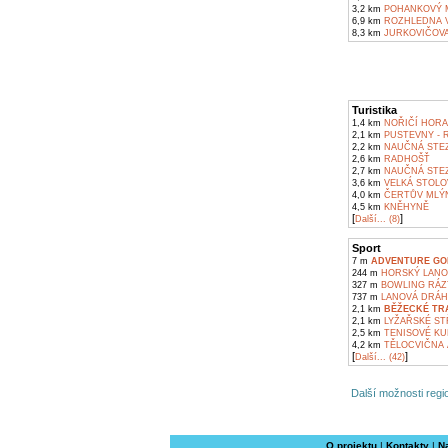
3,2 km
POHANKOVÝ M
6,9 km
ROZHLEDNA V
8,3 km
JURKOVIČOVA
Turistika
1,4 km
NOŘIČÍ HORA
2,1 km
PUSTEVNY - 
2,2 km
NAUČNÁ STE
2,6 km
RADHOŠŤ
2,7 km
NAUČNÁ STEZ
3,6 km
VELKÁ STOLO
4,0 km
ČERTŮV MLÝ
4,5 km
KNĚHYNĚ
[
]
Další... (8)
Sport
7 m
ADVENTURE GO
244 m
HORSKÝ LANOV
327 m
BOWLING RÁZ
737 m
LANOVÁ DRÁH
2,1 km
BĚŽECKÉ TR
2,1 km
LYŽAŘSKÉ ST
2,5 km
TENISOVÉ KU
4,2 km
TĚLOCVIČNA A
[
]
Další... (42)
Další možnosti regio
O projektu
|
Kontakty
|
N