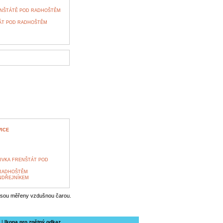
RENŠTÁTĚ POD RADHOŠTĚM
ÁT POD RADHOŠTĚM
ICE
IVKA FRENŠTÁT POD
 RADHOŠTĚM
NDŘEJNÍKEM
jsou měřeny vzdušnou čarou.
|
Ikona pro zpětný odkaz